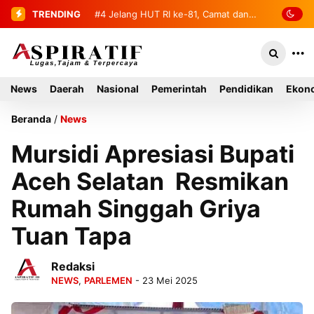
TRENDING
#4
Jelang HUT RI ke-81, Camat dan
Danramil Labuhanhaji Barat Sambangi
Pangsago KPA Kuburan Cahit
News
Daerah
Nasional
Pemerintah
Pendidikan
Ekono
Beranda
/
News
Mursidi Apresiasi Bupati
Aceh Selatan Resmikan
Rumah Singgah Griya
Tuan Tapa
Redaksi
NEWS
,
PARLEMEN
- 23 Mei 2025