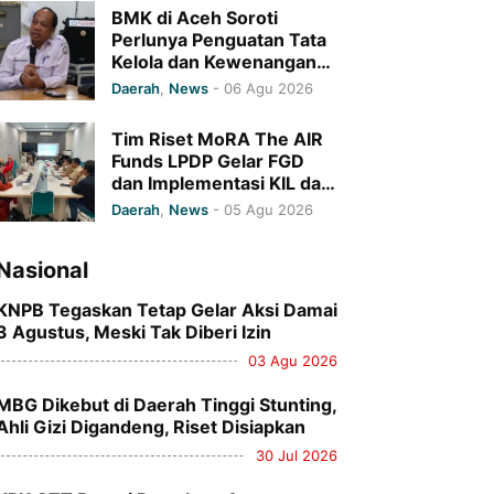
BMK di Aceh Soroti
Perlunya Penguatan Tata
Kelola dan Kewenangan
Monitoring Program
Daerah
,
News
-
06 Agu 2026
Baitul Mal Aceh
Tim Riset MoRA The AIR
Funds LPDP Gelar FGD
dan Implementasi KIL dan
Penandatanganan
Daerah
,
News
-
05 Agu 2026
Komitmen Bersama di UIN
Ar-Raniry
Nasional
KNPB Tegaskan Tetap Gelar Aksi Damai
3 Agustus, Meski Tak Diberi Izin
03 Agu 2026
MBG Dikebut di Daerah Tinggi Stunting,
Ahli Gizi Digandeng, Riset Disiapkan
30 Jul 2026