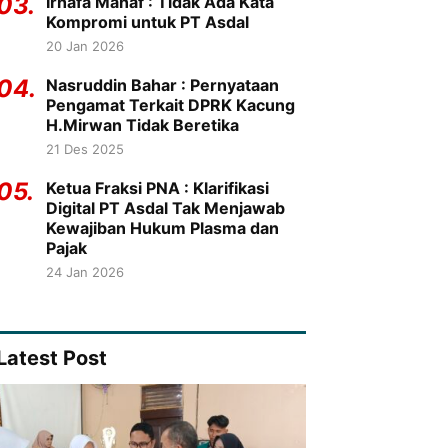
03.
Irhafa Manaf : Tidak Ada Kata
Kompromi untuk PT Asdal
20 Jan 2026
04.
Nasruddin Bahar : Pernyataan
Pengamat Terkait DPRK Kacung
H.Mirwan Tidak Beretika
21 Des 2025
05.
Ketua Fraksi PNA : Klarifikasi
Digital PT Asdal Tak Menjawab
Kewajiban Hukum Plasma dan
Pajak
24 Jan 2026
Latest Post