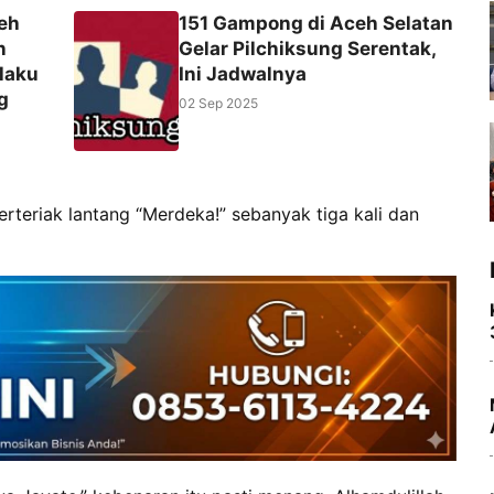
eh
151 Gampong di Aceh Selatan
n
Gelar Pilchiksung Serentak,
laku
Ini Jadwalnya
g
02 Sep 2025
rteriak lantang “Merdeka!” sebanyak tiga kali dan