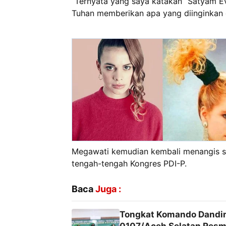
“Ternyata yang saya katakan “Satyam Ev
Tuhan memberikan apa yang diinginkan o
Megawati kemudian kembali menangis sa
tengah-tengah Kongres PDI-P.
Baca
Juga :
‎Tongkat Komando Dand
0107/Aceh Selatan Resm