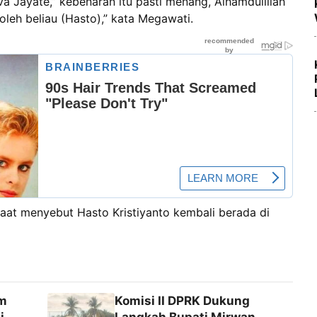
a Jayate,” kebenaran itu pasti menang, Alhamdulillah
leh beliau (Hasto),” kata Megawati.
at menyebut Hasto Kristiyanto kembali berada di
im
Komisi II DPRK Dukung
i
Langkah Bupati Mirwan