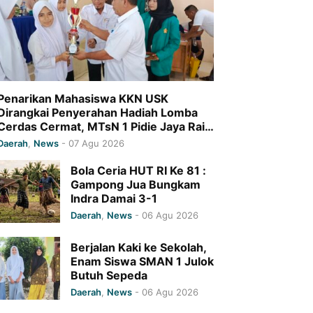
Penarikan Mahasiswa KKN USK
Dirangkai Penyerahan Hadiah Lomba
Cerdas Cermat, MTsN 1 Pidie Jaya Raih
Juara I
Daerah
,
News
-
07 Agu 2026
Bola Ceria HUT RI Ke 81 :
Gampong Jua Bungkam
Indra Damai 3-1
Daerah
,
News
-
06 Agu 2026
Berjalan Kaki ke Sekolah,
Enam Siswa SMAN 1 Julok
Butuh Sepeda
Daerah
,
News
-
06 Agu 2026