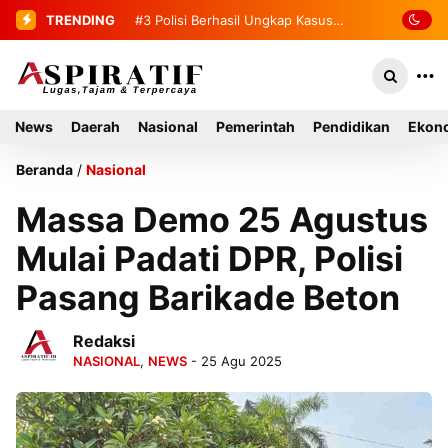
TRENDING
#4
2 Tahanan yang Melarikan Diri
Berhasil Diamankan Kembali
News
Daerah
Nasional
Pemerintah
Pendidikan
Ekono
Beranda
/
Nasional
Massa Demo 25 Agustus
Mulai Padati DPR, Polisi
Pasang Barikade Beton
Redaksi
NASIONAL
,
NEWS
- 25 Agu 2025