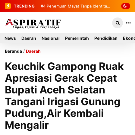
TRENDING
#4
#5
Bupati Mirwan Tinjau Langsung
Penemuan Mayat Tanpa
Identitas Gegerkan Warga Indra
Rumah Warga di Kluet Utara,
Damai Kluet Selatan
Instruksikan Masuk Program Bantuan
News
Daerah
Nasional
Pemerintah
Pendidikan
Ekono
Rumah Tahun 2027
Beranda
/
Daerah
Keuchik Gampong Ruak
Apresiasi Gerak Cepat
Bupati Aceh Selatan
Tangani Irigasi Gunung
Pudung,Air Kembali
Mengalir