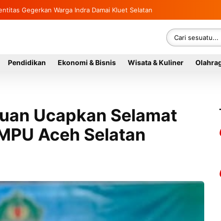
gsung Rumah Warga di Kluet Utara, Instruksikan Masuk Program Bantua
Identitas Gegerkan Warga Indra Damai Kluet Selatan
Pendidikan
Ekonomi & Bisnis
Wisata & Kuliner
Olahra
tuan Ucapkan Selamat
MPU Aceh Selatan