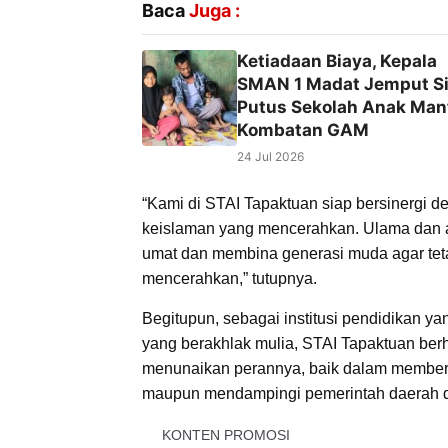
Baca
Juga :
Ketiadaan Biaya, Kepala
SMAN 1 Madat Jemput S
Putus Sekolah Anak Man
Kombatan GAM
24 Jul 2026
“Kami di STAI Tapaktuan siap bersinergi 
keislaman yang mencerahkan. Ulama dan 
umat dan membina generasi muda agar tetap
mencerahkan,” tutupnya.
Begitupun, sebagai institusi pendidikan y
yang berakhlak mulia, STAI Tapaktuan be
menunaikan perannya, baik dalam memberi
maupun mendampingi pemerintah daerah da