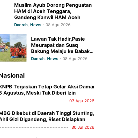
Muslim Ayub Dorong Penguatan
HAM di Aceh Tenggara,
Gandeng Kanwil HAM Aceh
Daerah
,
News
-
08 Agu 2026
Lawan Tak Hadir,Pasie
Meurapat dan Suaq
Bakung Melaju ke Babak 8
Besar Bola Ceria HUT RI
Daerah
,
News
-
08 Agu 2026
Ke 81 Kecamatan Kluet
Selatan Tahun 2026
Nasional
KNPB Tegaskan Tetap Gelar Aksi Damai
3 Agustus, Meski Tak Diberi Izin
03 Agu 2026
MBG Dikebut di Daerah Tinggi Stunting,
Ahli Gizi Digandeng, Riset Disiapkan
30 Jul 2026