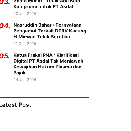
03.
Irhafa Manaf : Tidak Ada Kata
Kompromi untuk PT Asdal
20 Jan 2026
04.
Nasruddin Bahar : Pernyataan
Pengamat Terkait DPRK Kacung
H.Mirwan Tidak Beretika
21 Des 2025
05.
Ketua Fraksi PNA : Klarifikasi
Digital PT Asdal Tak Menjawab
Kewajiban Hukum Plasma dan
Pajak
24 Jan 2026
Latest Post