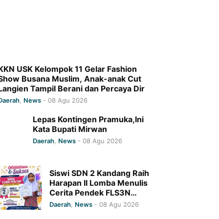
KKN USK Kelompok 11 Gelar Fashion
Show Busana Muslim, Anak-anak Cut
Langien Tampil Berani dan Percaya Dir
Daerah
,
News
-
08 Agu 2026
Lepas Kontingen Pramuka,Ini
Kata Bupati Mirwan
Daerah
,
News
-
08 Agu 2026
Siswi SDN 2 Kandang Raih
Harapan II Lomba Menulis
Cerita Pendek FLS3N
Tingkat Provinsi Aceh
Daerah
,
News
-
08 Agu 2026