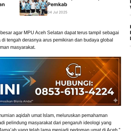
an
Pemkab
04 Jul 2025
 besar agar MPU Aceh Selatan dapat terus tampil sebagai
 di tengah derasnya arus pemikiran dan budaya global
laman masyarakat.
urnian aqidah umat Islam, meluruskan pemahaman
i pelindung masyarakat dari pengaruh ideologi yang
l Jama’ah yang telah lama menjadi pedoman umat di Aceh,”