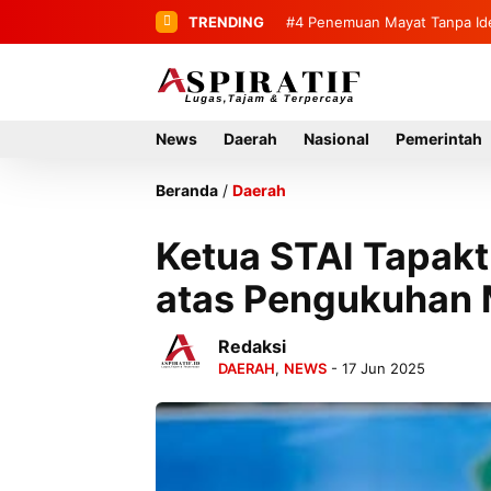
TRENDING
#4
#5
Bupati Mirwan Tinjau Lan
Penemuan Mayat Tanpa 
Rumah Tahun 2027
News
Daerah
Nasional
Pemerintah
Beranda
/
Daerah
Ketua STAI Tapak
atas Pengukuhan 
Redaksi
DAERAH
,
NEWS
- 17 Jun 2025