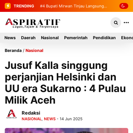
TRENDING
#4
#5
Penemuan Mayat Tanpa Identitas
Bupati Mirwan Tinjau
Langsung Rumah Warga di Kluet
Gegerkan Warga Indra Damai Kluet
Utara, Instruksikan Masuk Program
Selatan
News
Daerah
Nasional
Pemerintah
Pendidikan
Ekono
Bantuan Rumah Tahun 2027
Beranda
/
Nasional
Jusuf Kalla singgung
perjanjian Helsinki dan
UU era Sukarno : 4 Pulau
Milik Aceh
Redaksi
NASIONAL
,
NEWS
- 14 Jun 2025