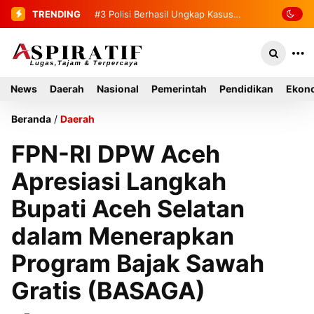
TRENDING
#3
#4
2 Tahanan yang Melarikan Diri
Polisi Berhasil Ungkap Kasus
Curas di Toko Emas Tapaktuan
Berhasil Diamankan Kembali
News
Daerah
Nasional
Pemerintah
Pendidikan
Ekono
Beranda
/
Daerah
FPN-RI DPW Aceh
Apresiasi Langkah
Bupati Aceh Selatan
dalam Menerapkan
Program Bajak Sawah
Gratis (BASAGA)