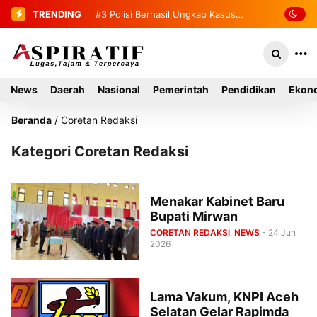
TRENDING
#3
Polisi Berhasil Ungkap Kasus
Curas di Toko Emas Tapaktuan
News
Daerah
Nasional
Pemerintah
Pendidikan
Ekono
Beranda
/
Coretan Redaksi
Kategori Coretan Redaksi
Menakar Kabinet Baru
Bupati Mirwan
CORETAN REDAKSI
,
NEWS
- 24 Jun
2026
Lama Vakum, KNPI Aceh
Selatan Gelar Rapimda