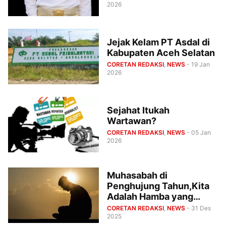
2026
Jejak Kelam PT Asdal di
Kabupaten Aceh Selatan
CORETAN REDAKSI
,
NEWS
- 19 Jan
2026
Sejahat Itukah
Wartawan?
CORETAN REDAKSI
,
NEWS
- 05 Jan
2026
Muhasabah di
Penghujung Tahun,Kita
Adalah Hamba yang
Lemah
CORETAN REDAKSI
,
NEWS
- 31 Des
2025