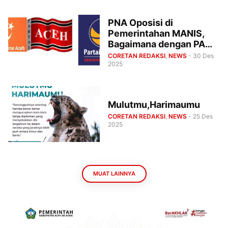
PNA Oposisi di
Pemerintahan MANIS,
Bagaimana dengan PA
dan Nasdem?
CORETAN REDAKSI
,
NEWS
- 30 Des
2025
Mulutmu,Harimaumu
CORETAN REDAKSI
,
NEWS
- 25 Des
2025
MUAT LAINNYA