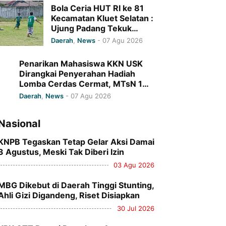
Bola Ceria HUT RI ke 81
Kecamatan Kluet Selatan :
Ujung Padang Tekuk
Gampong Kapeh 7-0
Daerah
,
News
-
07 Agu 2026
Penarikan Mahasiswa KKN USK
Dirangkai Penyerahan Hadiah
Lomba Cerdas Cermat, MTsN 1
Pidie Jaya Raih Juara I
Daerah
,
News
-
07 Agu 2026
Nasional
KNPB Tegaskan Tetap Gelar Aksi Damai
3 Agustus, Meski Tak Diberi Izin
03 Agu 2026
MBG Dikebut di Daerah Tinggi Stunting,
Ahli Gizi Digandeng, Riset Disiapkan
30 Jul 2026