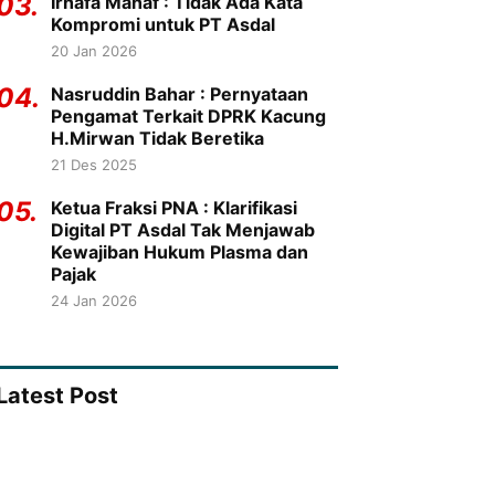
03.
Irhafa Manaf : Tidak Ada Kata
Kompromi untuk PT Asdal
20 Jan 2026
04.
Nasruddin Bahar : Pernyataan
Pengamat Terkait DPRK Kacung
H.Mirwan Tidak Beretika
21 Des 2025
05.
Ketua Fraksi PNA : Klarifikasi
Digital PT Asdal Tak Menjawab
Kewajiban Hukum Plasma dan
Pajak
24 Jan 2026
Latest Post