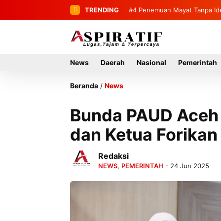
TRENDING
#4
#5
Bupati Mirwan Tinjau Lang
Penemuan Mayat Tanpa
Rumah Tahun 2027
News
Daerah
Nasional
Pemerintah
Beranda
/
News
Bunda PAUD Aceh
dan Ketua Forika
Redaksi
NEWS
,
PEMERINTAH
- 24 Jun 2025