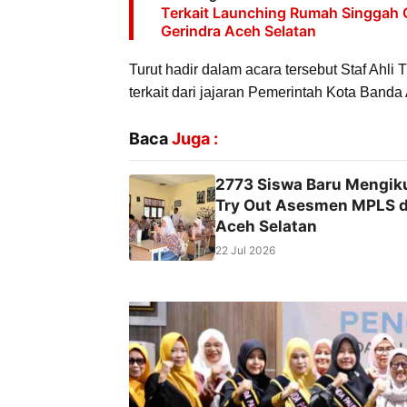
Terkait Launching Rumah Singgah Gr
Gerindra Aceh Selatan
Turut hadir dalam acara tersebut Staf Ahl
terkait dari jajaran Pemerintah Kota Banda
Baca
Juga :
2773 Siswa Baru Mengiku
Try Out Asesmen MPLS d
Aceh Selatan
22 Jul 2026