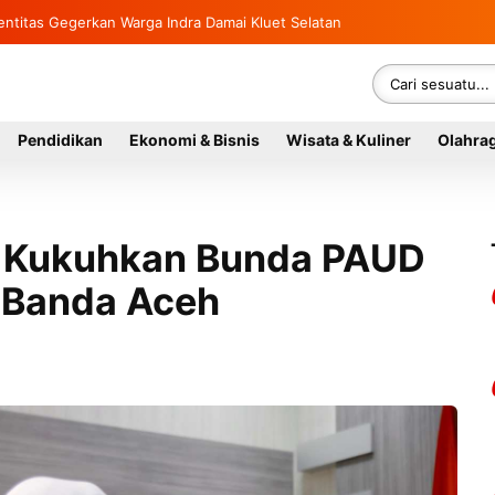
sung Rumah Warga di Kluet Utara, Instruksikan Masuk Program Bantuan
 Identitas Gegerkan Warga Indra Damai Kluet Selatan
Pendidikan
Ekonomi & Bisnis
Wisata & Kuliner
Olahra
 Kukuhkan Bunda PAUD
n Banda Aceh