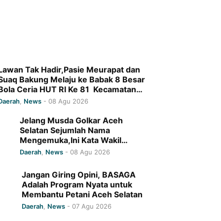
Lawan Tak Hadir,Pasie Meurapat dan
Suaq Bakung Melaju ke Babak 8 Besar
Bola Ceria HUT RI Ke 81 Kecamatan
Kluet Selatan Tahun 2026
Daerah
,
News
-
08 Agu 2026
Jelang Musda Golkar Aceh
Selatan Sejumlah Nama
Mengemuka,Ini Kata Wakil
Sekretaris DPD I Golkar Aceh
Daerah
,
News
-
08 Agu 2026
Jangan Giring Opini, BASAGA
Adalah Program Nyata untuk
Membantu Petani Aceh Selatan
Daerah
,
News
-
07 Agu 2026