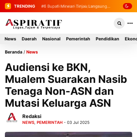
TRENDING
#6
Bupati Mirwan Tinjau Langsung
Rumah Warga di Kluet Utara,
Instruksikan Masuk Program Bantuan
News
Daerah
Nasional
Pemerintah
Pendidikan
Ekono
Rumah Tahun 2027
Beranda
/
News
Audiensi ke BKN,
Mualem Suarakan Nasib
Tenaga Non-ASN dan
Mutasi Keluarga ASN
Redaksi
NEWS
,
PEMERINTAH
- 03 Jul 2025