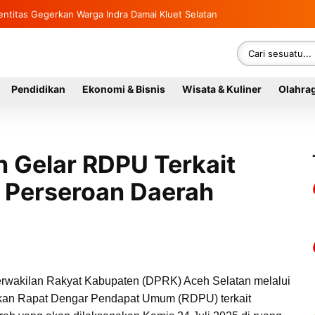
tegasan Kapolres Aceh Selatan Ungkap Kasus Perampokan Toko Emas
 Identitas Gegerkan Warga Indra Damai Kluet Selatan
Pendidikan
Ekonomi & Bisnis
Wisata & Kuliner
Olahra
 Gelar RDPU Terkait
 Perseroan Daerah
wakilan Rakyat Kabupaten (DPRK) Aceh Selatan melalui
akan Rapat Dengar Pendapat Umum (RDPU) terkait