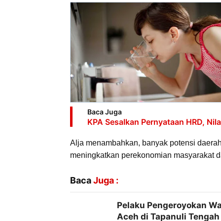
Baca Juga
KPA Sesalkan Pernyataan HRD, Nila
Alja menambahkan, banyak potensi daerah
meningkatkan perekonomian masyarakat d
Baca
Juga :
Pelaku Pengeroyokan W
Aceh di Tapanuli Tengah