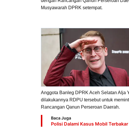
dengan Rancangan Qanun Perseroan Daera
Musyawarah DPRK setempat.
Anggota Banleg DPRK Aceh Selatan Alja Yu
dilakukannya RDPU tersebut untuk meminta
Rancangan Qanun Perseroan Daerah.
Baca Juga
Polisi Dalami Kasus Mobil Terbakar