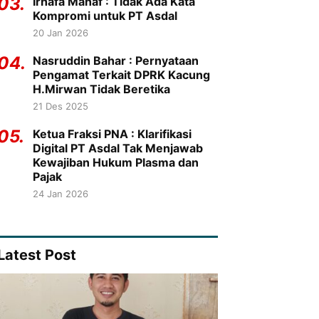
03.
Irhafa Manaf : Tidak Ada Kata
Kompromi untuk PT Asdal
20 Jan 2026
04.
Nasruddin Bahar : Pernyataan
Pengamat Terkait DPRK Kacung
H.Mirwan Tidak Beretika
21 Des 2025
05.
Ketua Fraksi PNA : Klarifikasi
Digital PT Asdal Tak Menjawab
Kewajiban Hukum Plasma dan
Pajak
24 Jan 2026
Latest Post