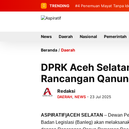
TRENDING
#4
#5
Pemuda Aceh Apresiasi Ke
Penemuan Mayat Tanpa
News
Daerah
Nasional
Pemerintah
Beranda
/
Daerah
DPRK Aceh Selatan
Rancangan Qanun
Redaksi
DAERAH
,
NEWS
- 23 Jul 2025
ASPIRATIF|ACEH SELATAN
– Dewan Per
Badan Legislasi (Banleg) akan melaksan