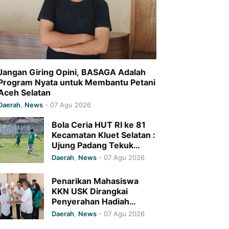
Jangan Giring Opini, BASAGA Adalah
Program Nyata untuk Membantu Petani
Aceh Selatan
Daerah
,
News
-
07 Agu 2026
Bola Ceria HUT RI ke 81
Kecamatan Kluet Selatan :
Ujung Padang Tekuk
Gampong Kapeh 7-0
Daerah
,
News
-
07 Agu 2026
Penarikan Mahasiswa
KKN USK Dirangkai
Penyerahan Hadiah
Lomba Cerdas Cermat,
Daerah
,
News
-
07 Agu 2026
MTsN 1 Pidie Jaya Raih