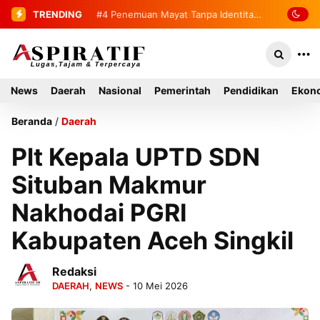
TRENDING
#4
Penemuan Mayat Tanpa Identitas
Gegerkan Warga Indra Damai Kluet
Selatan
News
Daerah
Nasional
Pemerintah
Pendidikan
Ekono
Beranda
/
Daerah
Plt Kepala UPTD SDN
Situban Makmur
Nakhodai PGRI
Kabupaten Aceh Singkil
Redaksi
DAERAH
,
NEWS
- 10 Mei 2026