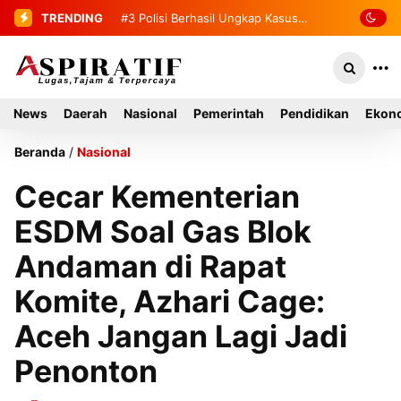
TRENDING
#4
2 Tahanan yang Melarikan Diri
Berhasil Diamankan Kembali
News
Daerah
Nasional
Pemerintah
Pendidikan
Ekono
Beranda
/
Nasional
Cecar Kementerian
ESDM Soal Gas Blok
Andaman di Rapat
Komite, Azhari Cage:
Aceh Jangan Lagi Jadi
Penonton