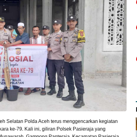
eh Selatan Polda Aceh terus menggencarkan kegiatan
ra ke-79. Kali ini, giliran Polsek Pasieraja yang
id Munawarah, Gampong Panteraja, Kecamatan Pasieraja.