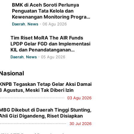
BMK di Aceh Soroti Perlunya
Penguatan Tata Kelola dan
Kewenangan Monitoring Program
Baitul Mal Aceh
Daerah
,
News
-
06 Agu 2026
Tim Riset MoRA The AIR Funds
LPDP Gelar FGD dan Implementasi
KIL dan Penandatanganan
Komitmen Bersama di UIN Ar-
Daerah
,
News
-
05 Agu 2026
Raniry
Nasional
KNPB Tegaskan Tetap Gelar Aksi Damai
3 Agustus, Meski Tak Diberi Izin
03 Agu 2026
MBG Dikebut di Daerah Tinggi Stunting,
Ahli Gizi Digandeng, Riset Disiapkan
30 Jul 2026