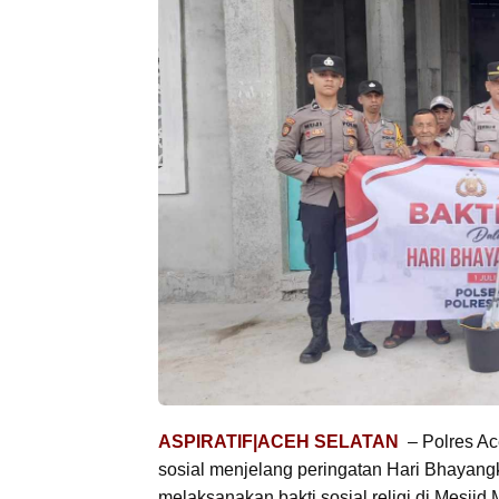
ASPIRATIF|ACEH SELATAN
– Polres Ac
sosial menjelang peringatan Hari Bhayangka
melaksanakan bakti sosial religi di Mesj