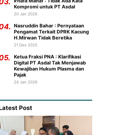
03.
Irhafa Manaf : Tidak Ada Kata
Kompromi untuk PT Asdal
20 Jan 2026
04.
Nasruddin Bahar : Pernyataan
Pengamat Terkait DPRK Kacung
H.Mirwan Tidak Beretika
21 Des 2025
05.
Ketua Fraksi PNA : Klarifikasi
Digital PT Asdal Tak Menjawab
Kewajiban Hukum Plasma dan
Pajak
24 Jan 2026
Latest Post