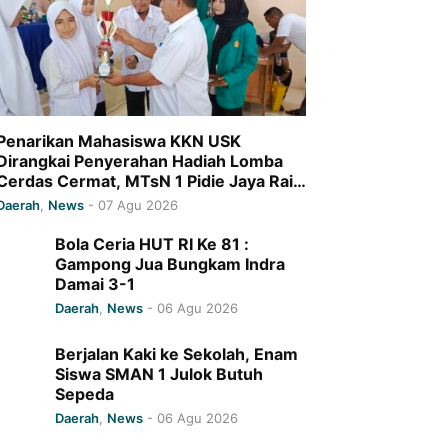
Penarikan Mahasiswa KKN USK
Dirangkai Penyerahan Hadiah Lomba
Cerdas Cermat, MTsN 1 Pidie Jaya Raih
Juara I
Daerah
,
News
-
07 Agu 2026
Bola Ceria HUT RI Ke 81 :
Gampong Jua Bungkam Indra
Damai 3-1
Daerah
,
News
-
06 Agu 2026
Berjalan Kaki ke Sekolah, Enam
Siswa SMAN 1 Julok Butuh
Sepeda
Daerah
,
News
-
06 Agu 2026