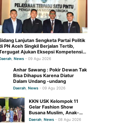
Sidang Lanjutan Sengketa Partai Politik
di PN Aceh Singkil Berjalan Tertib,
Tergugat Ajukan Eksepsi Kompetensi
Relatif
Daerah
,
News
-
09 Agu 2026
Anhar Sawang : Pokir Dewan Tak
Bisa Dihapus Karena Diatur
Dalam Undang -undang
Daerah
,
News
-
09 Agu 2026
KKN USK Kelompok 11
Gelar Fashion Show
Busana Muslim, Anak-
anak Cut Langien Tampil
Daerah
,
News
-
08 Agu 2026
Berani dan Percaya Dir