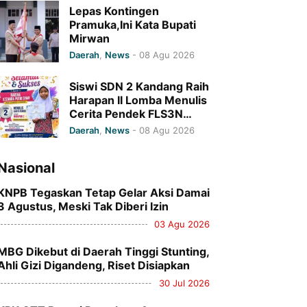
Lepas Kontingen
Pramuka,Ini Kata Bupati
Mirwan
Daerah
,
News
-
08 Agu 2026
Siswi SDN 2 Kandang Raih
Harapan II Lomba Menulis
Cerita Pendek FLS3N
Tingkat Provinsi Aceh
Daerah
,
News
-
08 Agu 2026
Nasional
KNPB Tegaskan Tetap Gelar Aksi Damai
3 Agustus, Meski Tak Diberi Izin
03 Agu 2026
MBG Dikebut di Daerah Tinggi Stunting,
Ahli Gizi Digandeng, Riset Disiapkan
30 Jul 2026