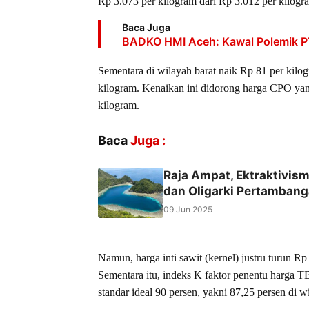
Rp 3.073 per kilogram dari Rp 3.012 per kilogr
Baca Juga
BADKO HMI Aceh: Kawal Polemik PT
Sementara di wilayah barat naik Rp 81 per kil
kilogram. Kenaikan ini didorong harga CPO ya
kilogram.
Baca
Juga :
Raja Ampat, Ektraktivism
dan Oligarki Pertamban
09 Jun 2025
Namun, harga inti sawit (kernel) justru turun R
Sementara itu, indeks K faktor penentu harga 
standar ideal 90 persen, yakni 87,25 persen di w