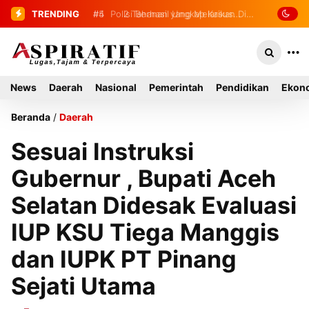
TRENDING
#5
Polisi Berhasil Ungkap Kasus
Curas di Toko Emas Tapaktuan
News
Daerah
Nasional
Pemerintah
Pendidikan
Ekono
Beranda
/
Daerah
Sesuai Instruksi
Gubernur , Bupati Aceh
Selatan Didesak Evaluasi
IUP KSU Tiega Manggis
dan IUPK PT Pinang
Sejati Utama